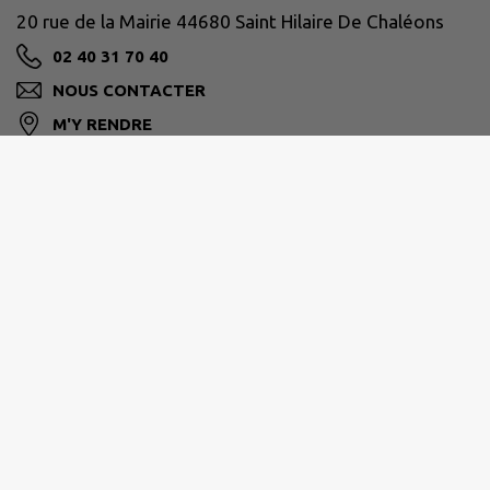
20 rue de la Mairie 44680 Saint Hilaire De Chaléons
02 40 31 70 40
NOUS CONTACTER
M'Y RENDRE
www.saint-hilaire-de-chaleons.fr/