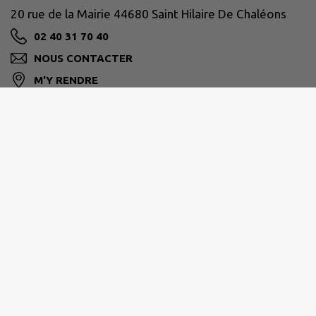
20 rue de la Mairie 44680 Saint Hilaire De Chaléons
02 40 31 70 40
NOUS CONTACTER
M'Y RENDRE
www.saint-hilaire-de-chaleons.fr/