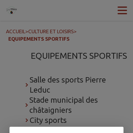
Contenu
Menu
Recherche
Pied de page
ACCUEIL
>
CULTURE ET LOISIRS
>
EQUIPEMENTS SPORTIFS
EQUIPEMENTS SPORTIFS
Salle des sports Pierre
Leduc
Stade municipal des
châtaigniers
City sports