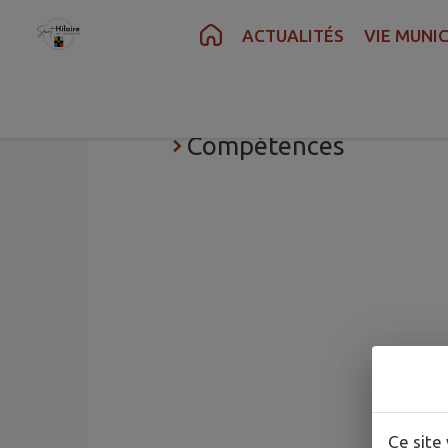
Contenu
Menu
Recherche
Pied de page
ACTUALITÉS
VIE MUNIC
Intercommunalité
Compétences
Ce site 