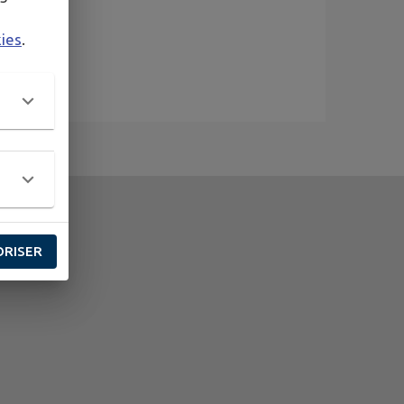
kies
.
ORISER