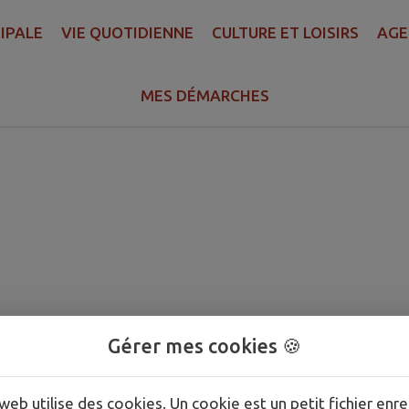
IPALE
VIE QUOTIDIENNE
CULTURE ET LOISIRS
AGE
MES DÉMARCHES
Gérer mes cookies 🍪
web utilise des cookies. Un cookie est un petit fichier enre