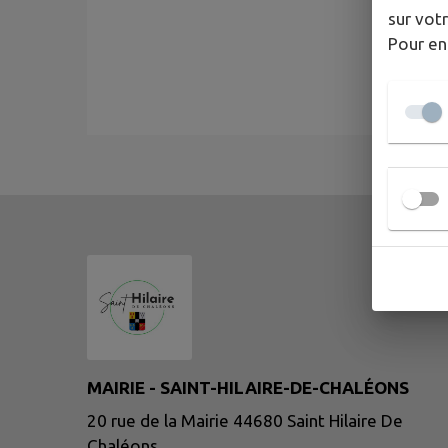
sur votr
Pour en
MAIRIE - SAINT-HILAIRE-DE-CHALÉONS
20 rue de la Mairie 44680 Saint Hilaire De
Chaléons