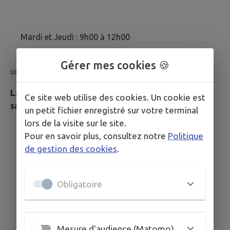
Mardi et Jeudi : 9h00 à 12h00
14h00 à 16h30
>
(Accueil téléphonique
Gérer mes cookies 🍪
uniquement)
La mairie et l’agence postale seront fermées les
Ce site web utilise des cookies. Un cookie est
samedis.
un petit fichier enregistré sur votre terminal
lors de la visite sur le site.
Pour en savoir plus, consultez notre
Politique
de gestion des cookies
.
Obligatoire
Mesure d'audience (Matomo)