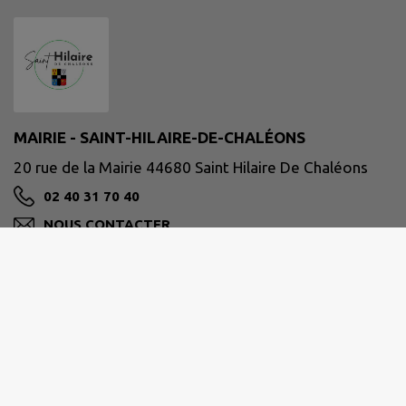
MAIRIE - SAINT-HILAIRE-DE-CHALÉONS
20 rue de la Mairie 44680 Saint Hilaire De Chaléons
02 40 31 70 40
NOUS CONTACTER
M'Y RENDRE
www.saint-hilaire-de-chaleons.fr/