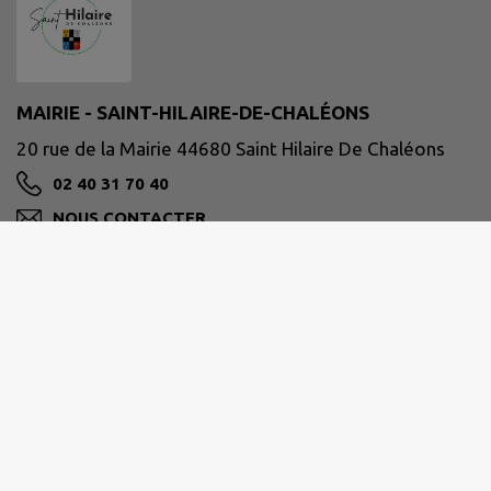
MAIRIE - SAINT-HILAIRE-DE-CHALÉONS
20 rue de la Mairie 44680 Saint Hilaire De Chaléons
02 40 31 70 40
NOUS CONTACTER
M'Y RENDRE
www.saint-hilaire-de-chaleons.fr/