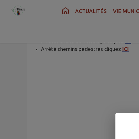
Contenu
Menu
Recherche
Pied de page
ACTUALITÉS
VIE MUNIC
ARRETES PERMANENTS
Arrêtés Bruits de voisinage cliquez
ICI
Arrêté chemins pedestres cliquez
ICI