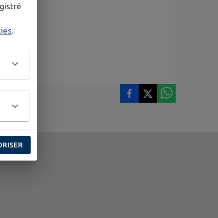
gistré
kies
.
ORISER