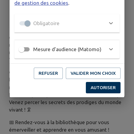
Entrée libre et gratuite
de gestion des cookies
.
ORGANISÉ PAR
Bibliothèque municipale Le PotAMots
Obligatoire
🌿 Qui détient le record de longévité dans le
règne végétal ? Quel animal court le plus vite ? La
Mesure d'audience (Matomo)
nature regorge de champions hors du commun !
🏆
Cet été, la bibliothèque vous invite à explorer
REFUSER
VALIDER MON CHOIX
l’extraordinaire exposition "Records dans la
nature", conçue par Double Hélice et prêtée par la
AUTORISER
Bibliothèque Départementale de Loire-Atlantique.
Venez percer les secrets des prodiges du monde
vivant ! 🦑
📅 Rendez-vous à la bibliothèque pour vous
émerveiller et apprendre en vous amusant !