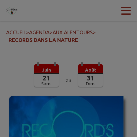
Contenu
Menu
Recherche
Pied de page
ACCUEIL
>
AGENDA
>
AUX ALENTOURS
>
RECORDS DANS LA NATURE
Juin
Août
21
31
au
Sam.
Dim.