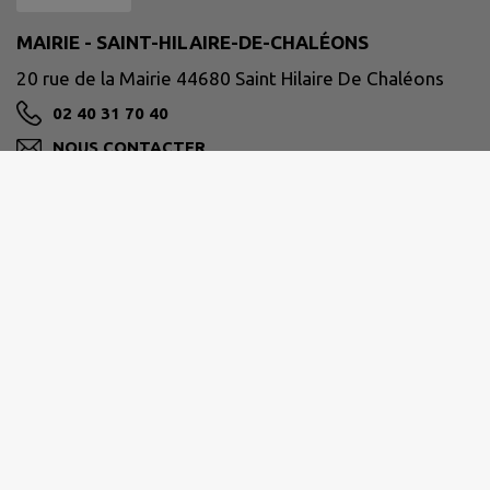
MAIRIE - SAINT-HILAIRE-DE-CHALÉONS
20 rue de la Mairie 44680 Saint Hilaire De Chaléons
02 40 31 70 40
NOUS CONTACTER
M'Y RENDRE
www.saint-hilaire-de-chaleons.fr/