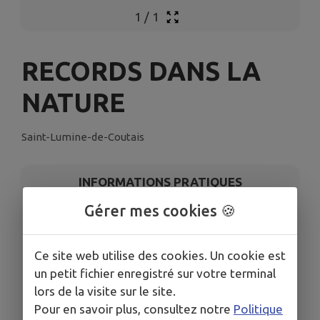
1
/
1
RECORDS DANS LA
NATURE
Saint-Lumine-de-Coutais
INFORMATIONS PRATIQUES
Gérer mes cookies 🍪
LIEU
6 Pl. N-D du Châtelier, 44310 Saint-Lumine-de-
Coutais
Ce site web utilise des cookies. Un cookie est
DATES
un petit fichier enregistré sur votre terminal
Du sam. 21 juin au dim. 31 août
lors de la visite sur le site.
TARIFS
Pour en savoir plus, consultez notre
Politique