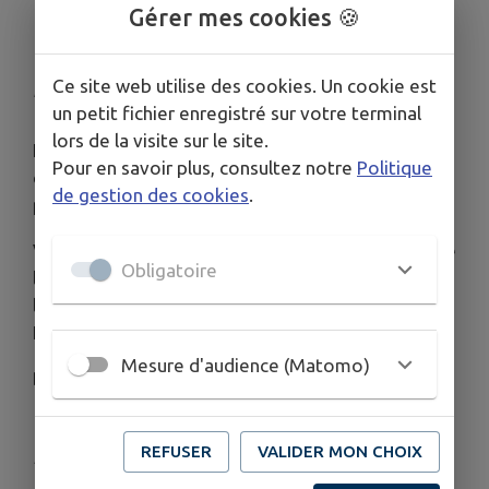
L'ACTU CHALÉONNAISE DE
Gérer mes cookies 🍪
MAI 2026 💌
Ce site web utilise des cookies. Un cookie est
Publié le jeudi 07 mai 2026 - Saint-Hilaire-de-Chaléons
un petit fichier enregistré sur votre terminal
lors de la visite sur le site.
L'Actu Chaléonnaise du mois de mai 2026 est
Pour en savoir plus, consultez notre
Politique
disponible en version numérique ou en version
de gestion des cookies
.
papier à l'accueil de la mairie.
Vous pouvez consulter l'Actu en ligne sur le site de
Obligatoire
la mairie
www.saint-hilaire-de-chaleons.fr
dans
l'onglet "Vie Municipale" ou sur l'application
Intramuros.
Mesure d'audience (Matomo)
Bonne lecture !
REFUSER
VALIDER MON CHOIX
Publié par JP