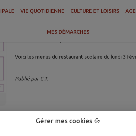
IPALE
VIE QUOTIDIENNE
CULTURE ET LOISIRS
AGE
RESTAURANT SCOLAIRE - MENUS
🍎
MES DÉMARCHES
Publié le vendredi 31 janvier 2025 - Saint-Hilaire-de-Chal
Voici les menus du restaurant scolaire du lundi 3 fév
Publié par C.T.
Gérer mes cookies 🍪