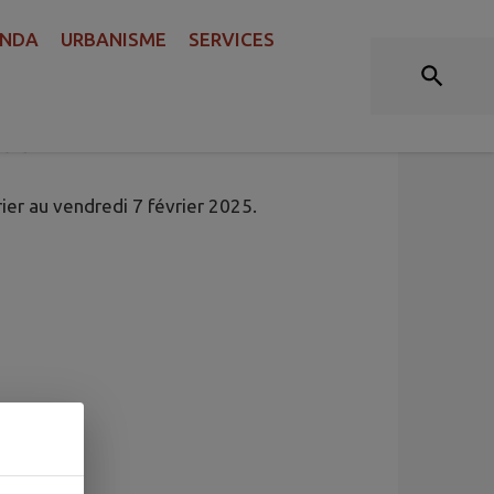
NDA
URBANISME
SERVICES
 DU 3 AU 7 FÉVRIER 2025
éons
rier au vendredi 7 février 2025.