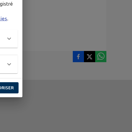
gistré
kies
.
ORISER