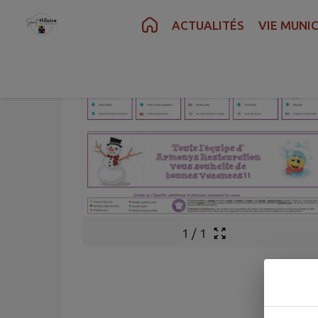
Contenu
Menu
Recherche
Pied de page
ACTUALITÉS
VIE MUNIC
1
/
1